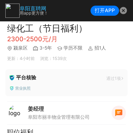
阜阳直聘网
打开APP
用app更方便！
绿化工（节日福利）
2300-2500元/月
颍泉区
3-5年
学历不限
招1人
更新：4小时前
浏览：1539次
平台核验
通过1项
营业执照
姜经理
阜阳市丽丰物业管理有限公司
职位福利