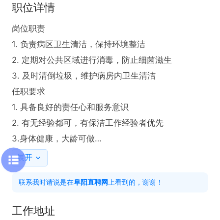
职位详情
岗位职责

1. 负责病区卫生清洁，保持环境整洁

2. 定期对公共区域进行消毒，防止细菌滋生

3. 及时清倒垃圾，维护病房内卫生清洁

任职要求

1. 具备良好的责任心和服务意识

2. 有无经验都可，有保洁工作经验者优先

3.身体健康，大龄可做

福利待遇：节假日福利发放，双月度福利等，薪资：

展开
1900元-2500元
联系我时请说是在
阜阳直聘网
上看到的，谢谢！
工作地址