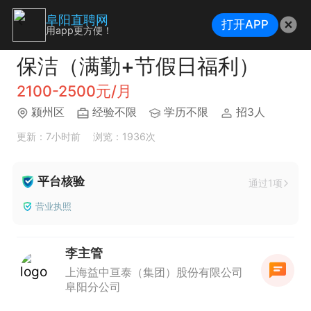
阜阳直聘网
打开APP
用app更方便！
保洁（满勤+节假日福利）
2100-2500元/月
颍州区
经验不限
学历不限
招3人
更新：7小时前
浏览：1936次
平台核验
通过1项
营业执照
李主管
上海益中亘泰（集团）股份有限公司
阜阳分公司