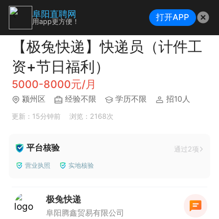
阜阳直聘网
打开APP
用app更方便！
【极兔快递】快递员（计件工
资+节日福利）
5000-8000元/月
颍州区
经验不限
学历不限
招10人
更新：15分钟前
浏览：2168次
平台核验
通过2项
营业执照
实地核验
极兔快递
阜阳腾鑫贸易有限公司