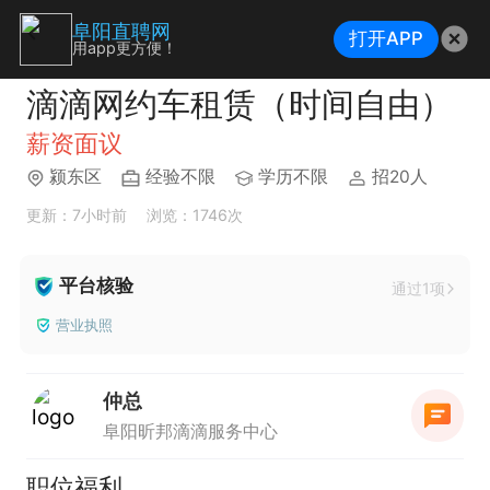
阜阳直聘网
打开APP
用app更方便！
滴滴网约车租赁（时间自由）
薪资面议
颍东区
经验不限
学历不限
招20人
更新：7小时前
浏览：1746次
平台核验
通过1项
营业执照
仲总
阜阳昕邦滴滴服务中心
职位福利