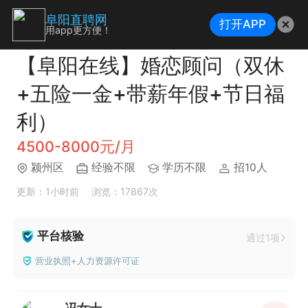
阜阳直聘网
打开APP
用app更方便！
【阜阳在线】婚恋顾问（双休
+五险一金+带薪年假+节日福
利）
4500-8000元/月
颍州区
经验不限
学历不限
招10人
更新：1小时前
浏览：17867次
平台核验
通过1项
营业执照+人力资源许可证