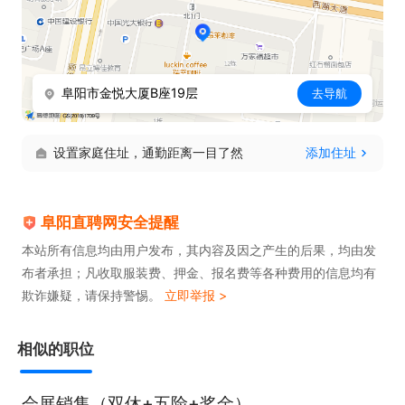
福利待遇：五险一金、带薪法定节假日、年终奖金、
节日福利

不定期团建、全勤奖等

阜阳市金悦大厦B座19层
去导航
我们提供（拒绝套路，拒绝画饼）：

设置家庭住址，通勤距离一目了然
添加住址
平台分配客户资源，无需自己拓客，专注转化

清晰提成机制 + 晋升通道（顾问→主管→总监）

带薪培训（话术、匹配技巧、销售流程）

阜阳直聘网安全提醒
真实薪资，不搞虚假宣传，欢迎大胆来谈

本站所有信息均由用户发布，其内容及因之产生的后果，均由发
布者承担；凡收取服装费、押金、报名费等各种费用的信息均有
欺诈嫌疑，请保持警惕。
立即举报 >
工作地址：

阜阳市 金悦时代B座19楼 阜阳在线
相似的职位
会展销售（双休+五险+奖金）