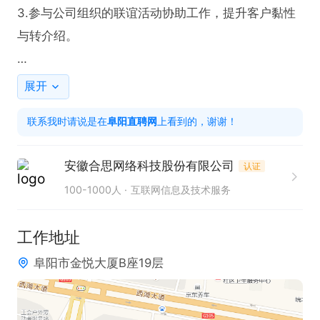
3.参与公司组织的联谊活动协助工作，提升客户黏性
与转介绍。

岗位要求：

展开
1.明确从事销售岗的求职方向。

联系我时请说是在
阜阳直聘网
上看到的，谢谢！
2.高中及以上学历。

3.亲和力强，善于沟通，像“知心大姐姐”一样让客户
安徽合思网络科技股份有限公司
认证
信任。

100-1000人
互联网信息及技术服务
4.想挣钱、肯学习，目标感明确。

工作地址
阜阳市金悦大厦B座19层
薪资待遇：

无责底薪 + 绩效 + 高提成（签约金额提成比例优厚）
