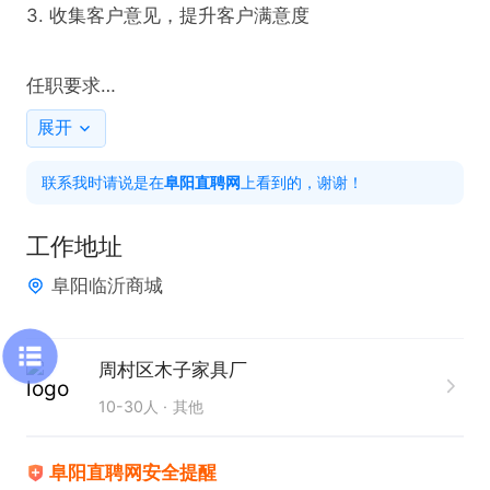
3. 收集客户意见，提升客户满意度

任职要求

1. 初中以上学历，专业不限

展开
2. 具备良好沟通能力，耐心细致

联系我时请说是在
阜阳直聘网
上看到的，谢谢！
3. 有客服经验者优先

工作地址
上班时间

阜阳临沂商城
早9点-下午4.30
周村区木子家具厂
10-30人
其他
阜阳直聘网安全提醒