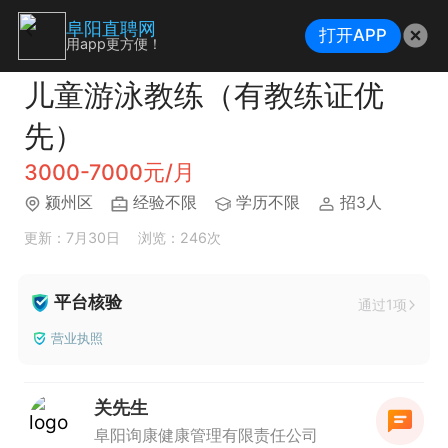
阜阳直聘网
打开APP
用app更方便！
儿童游泳教练（有教练证优
先）
3000-7000元/月
颍州区
经验不限
学历不限
招3人
更新：7月30日
浏览：246次
平台核验
通过1项
营业执照
关先生
阜阳询康健康管理有限责任公司