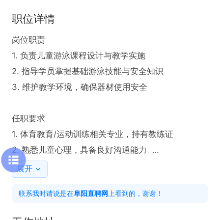
职位详情
岗位职责  

1. 负责儿童游泳课程设计与教学实施  

2. 指导学员掌握基础游泳技能与安全知识  

3. 维护教学环境，确保器材使用安全  

任职要求  

1. 体育教育/运动训练相关专业，持有教练证  

2. 熟悉儿童心理，具备良好沟通能力  

3. 有儿童教学经验者优先  

展开
联系我时请说是在
阜阳直聘网
上看到的，谢谢！
工作时间  

根据店里排课安排