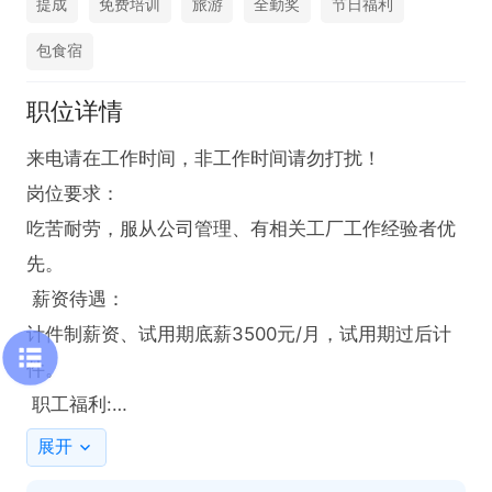
提成
免费培训
旅游
全勤奖
节日福利
包食宿
职位详情
来电请在工作时间，非工作时间请勿打扰！

岗位要求：

吃苦耐劳，服从公司管理、有相关工厂工作经验者优
先。

 薪资待遇：

计件制薪资、试用期底薪3500元/月，试用期过后计
件。

 职工福利:

1.提供免费住房、餐饮;夫妻可提供单间

展开
2：另外还享有:体检、运动会、观影每年不定期开展