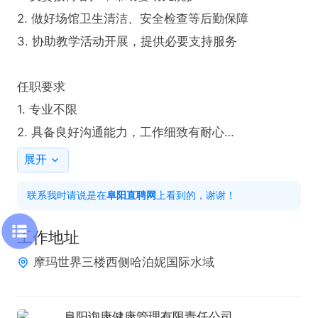
2. 做好场馆卫生清洁、安全检查等后勤保障

3. 协助教学活动开展，提供必要支持服务

任职要求

1. 专业不限

2. 具备良好沟通能力，工作细致有耐心

一店：摩玛世界

展开
二点：万达碧乐时光

联系我时请说是在
阜阳直聘网
上看到的，谢谢！
欢迎投递简历或电话联系，来电时请说是在阜阳直聘
上看到的。
工作地址
摩玛世界三楼西侧哈泊妮国际水域
阜阳询康健康管理有限责任公司