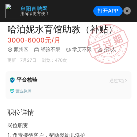
阜阳直聘网
打开APP
用app更方便！
哈泊妮水育馆助教（补贴）
3000-6000元/月
颍州区
经验不限
学历不限
招1人
更新：7月27日
浏览：470次
平台核验
通过1项
营业执照
职位详情
岗位职责

1. 负责接待客户，帮助婴幼儿洗护
