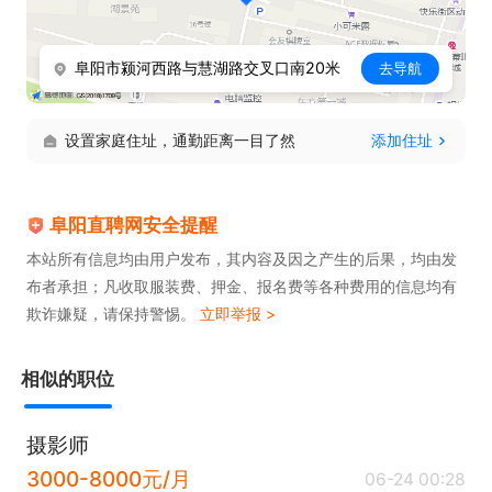
任职要求：

阜阳市颍河西路与慧湖路交叉口南20米
去导航
1. 熟悉抖音、小红书、视频号等主流自媒体平台；

设置家庭住址，通勤距离一目了然
添加住址
2. 会使用剪映等视频剪辑软件，有拍摄及剪辑经验者
优先；

3. 具备良好的沟通能力和文案策划能力；

阜阳直聘网安全提醒
4. 思维活跃，执行力强，责任心强；

本站所有信息均由用户发布，其内容及因之产生的后果，均由发
布者承担；凡收取服装费、押金、报名费等各种费用的信息均有
5. 对无人机、摄影摄像、数码科技产品感兴趣者优
欺诈嫌疑，请保持警惕。
立即举报 >
先。

相似的职位
薪资待遇：

底薪5000元 + 奖金

摄影师
3000-8000元/月
06-24 00:28