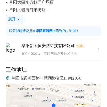
• 阜阳大疆东方数码广场店

• 阜阳大疆清河宋街店

• 阜阳大疆水街店

展开
联系我时请说是在
阜阳直聘网
上看到的，谢谢！
岗位职责：

阜阳新天恒安防科技有限公司
认证
1. 负责抖音、小红书、视频号等平台的日常运营与内
100-1000人
互联网信息及技术服务
容发布；

2. 负责无人机、影像设备及数码产品的短视频拍摄与
工作地址
剪辑；

阜阳市颍河西路与慧湖路交叉口南20米
3. 负责门店活动、新品推广等宣传内容策划；

4. 协助开展直播、推广及品牌宣传工作；

5. 持续优化账号内容，提高曝光量、粉丝量及客户转
化率。
