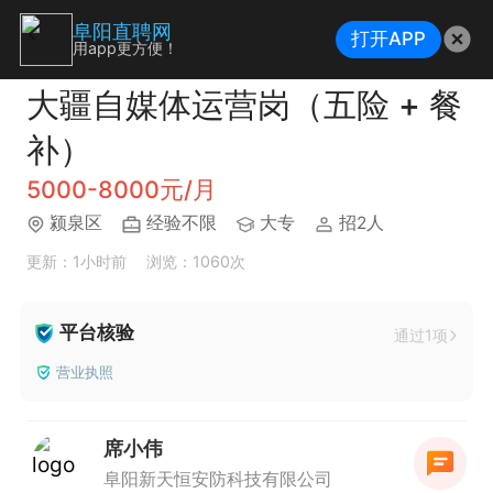
阜阳直聘网
打开APP
用app更方便！
大疆自媒体运营岗（五险 + 餐
补）
5000-8000元/月
颍泉区
经验不限
大专
招2人
更新：1小时前
浏览：1060次
平台核验
通过1项
营业执照
席小伟
阜阳新天恒安防科技有限公司