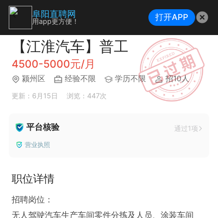
阜阳直聘网
打开APP
用app更方便！
【江淮汽车】普工
4500-5000元/月
颍州区
经验不限
学历不限
招10人
更新：6月15日
浏览：447次
平台核验
通过1项
营业执照
职位详情
招聘岗位：

无人驾驶汽车生产车间零件分拣及人员、涂装车间