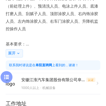
（前处理上件）、预清洗人员、电泳上件人员、底漆
打磨人员、刮腻子人员、顶部涂胶人员、右内饰涂胶
人员、左内饰涂胶人员、右车门涂胶人员、升降机监
控操作人员

基本要求：

1、政审符合要求，无违法犯罪记录、无不良堵好等。

展开
2、遵守国家法律法规，具有良好的职业道德和团队
联系我时请说是在
阜阳直聘网
上看到的，谢谢！
合作精神

3、 能够适应工厂生产节奏，服从工作安排和岗位调
安徽江淮汽车集团股份有限公司阜阳分公司
认证
配

1000人以上
机械设备
4、 具备良好的沟通能力和学习能力，愿意接受岗位
培训

工作地址
5、有相关汽车生产、机械制造行业工作经验者优先