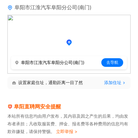
阜阳市江淮汽车阜阳分公司(南门)
考虑

薪资待遇：月收入约4500-5000元。

食宿：一日三餐在工厂食堂自费合计25元。

可提供宿舍，四人间，月租360元四人均摊，水电费
均摊。

每月自费80元保险费用。入职不满7天、自离旷离无
阜阳市江淮汽车阜阳分公司(南门)
去导航
工资金。
设置家庭住址，通勤距离一目了然
添加住址
阜阳直聘网安全提醒
本站所有信息均由用户发布，其内容及因之产生的后果，均由发
布者承担；凡收取服装费、押金、报名费等各种费用的信息均有
欺诈嫌疑，请保持警惕。
立即举报 >