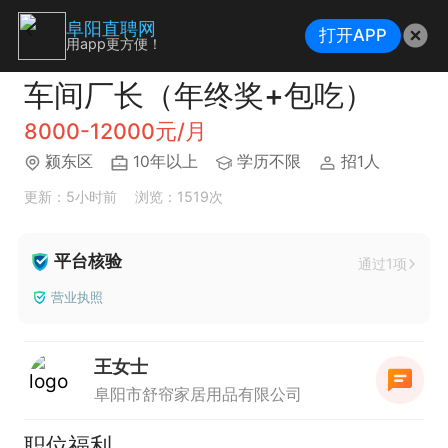
阜阳直聘网
打开APP
用app更方便！
车间厂长（年终奖+包吃）
8000-12000元/月
颍东区
10年以上
学历不限
招1人
更新：5小时前
浏览：1519次
平台核验
通过1项
营业执照
王女士
阜阳市舒帘家居用品有限公司
职位福利