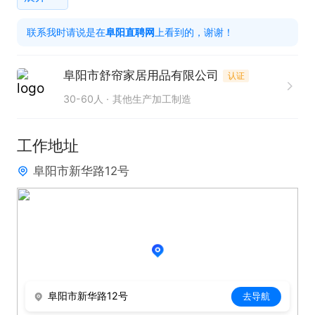
任职要求：  

联系我时请说是在
阜阳直聘网
上看到的，谢谢！
1、具备较强的生产管理能力和现场管控经验；  

2、熟悉生产运作全流程，能独立解决生产中的复杂
阜阳市舒帘家居用品有限公司
认证
问题；  

30-60人
其他生产加工制造
3、具有良好的组织协调能力与团队领导力；  

4、责任心强，能够在高强度环境下稳定推进工作。

工作地址
5、有100人左右的团队管理经历
阜阳市新华路12号
阜阳市新华路12号
去导航