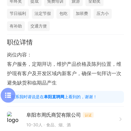
年终奖
提成
免费培训
旅游
全勤奖
节日福利
法定节假
包吃
加班费
压力小
有补助
交通方便
职位详情
岗位内容：

客户服务，定期拜访，维护产品价格及陈列位置，维
护现有客户及开发区域内新客户，确保一旬拜访一次
避免缺货和临期品产生
联系我时请说是在
阜阳直聘网
上看到的，谢谢！
阜阳市周氏商贸有限公司
认证
10-30人
食品、烟、酒