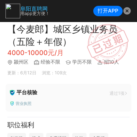
阜阳直聘网
打开APP
用app更方便！
【今麦郎】城区乡镇业务员
（五险＋年假）
4000-10000元/月
颍州区
经验不限
学历不限
招10人
更新：6月12日
浏览：109次
平台核验
通过1项
营业执照
职位福利