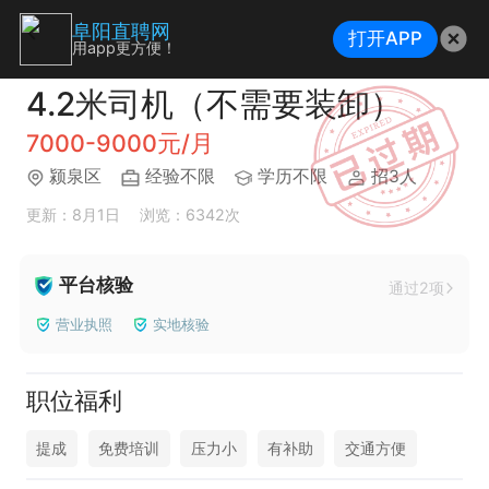
阜阳直聘网
打开APP
用app更方便！
4.2米司机（不需要装卸）
7000-9000元/月
颍泉区
经验不限
学历不限
招3人
更新：8月1日
浏览：6342次
平台核验
通过2项
营业执照
实地核验
职位福利
提成
免费培训
压力小
有补助
交通方便