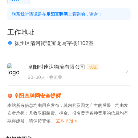
1.长期货源稳定

联系我时请说是在
阜阳直聘网
上看到的，谢谢！
2.绝不拖欠

3.一天一结，保障货源

工作地址
4.收入丰厚
颍州区清河街道宝龙写字楼1102室
阜阳时速达物流有限公司
认证
30-60人
物流业
阜阳直聘网安全提醒
本站所有信息均由用户发布，其内容及因之产生的后果，均由发
布者承担；凡收取服装费、押金、报名费等各种费用的信息均有
欺诈嫌疑，请保持警惕。
立即举报 >