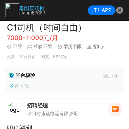
阜阳直聘网
打开APP
用app更方便！
C1司机（时间自由）
7000-11000元/月
不限
经验不限
学历不限
招6人
更新：19分钟前
浏览：5872次
平台核验
通过1项
营业执照
招聘经理
阜阳时速达物流有限公司
职位福利