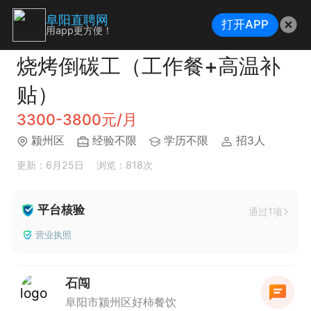
阜阳直聘网
打开APP
用app更方便！
烧烤倒碳工（工作餐+高温补
贴）
3300-3800元/月
颍州区
经验不限
学历不限
招3人
更新：6月25日
浏览：818次
平台核验
通过1项
营业执照
石闯
阜阳市颍州区好柿餐饮