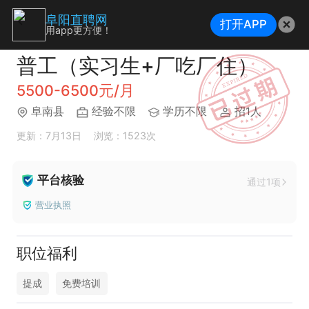
阜阳直聘网
打开APP
用app更方便！
普工（实习生+厂吃厂住）
5500-6500元/月
阜南县
经验不限
学历不限
招1人
更新：7月13日
浏览：1523次
平台核验
通过1项
营业执照
职位福利
提成
免费培训