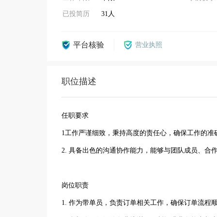
已投简历
31人
平台核验
营业执照
职位描述
任职要求
1工作严谨细致，秉持高度的责任心，确保工作的准
2. 具备出色的沟通协作能力，能够与团队成员、合
岗位职责
1. 作为带单员，负责订单相关工作，确保订单流程