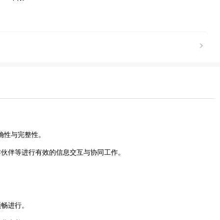
确性与完整性。
作伙伴等进行有效的信息交互与协同工作。
顺畅进行。