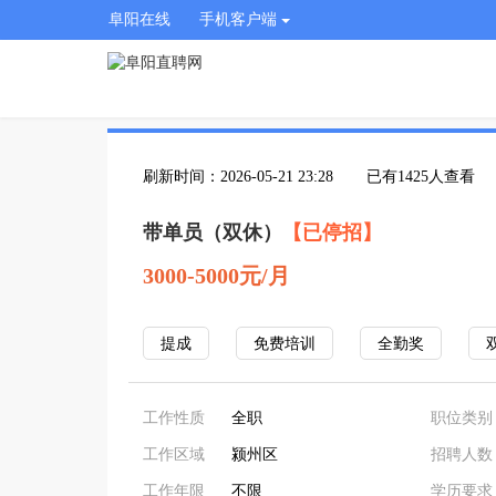
阜阳在线
手机客户端
刷新时间：2026-05-21 23:28
已有1425人查看
带单员（双休）
【已停招】
3000-5000元/月
提成
免费培训
全勤奖
工作性质
全职
职位类别
工作区域
颍州区
招聘人数
工作年限
不限
学历要求