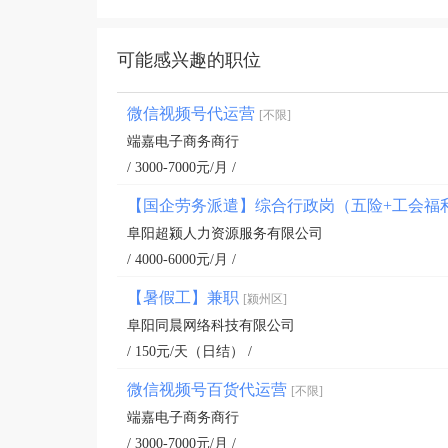
可能感兴趣的职位
微信视频号代运营
[不限]
端嘉电子商务商行
/ 3000-7000元/月 /
【国企劳务派遣】综合行政岗（五险+工会福
阜阳超颍人力资源服务有限公司
/ 4000-6000元/月 /
【暑假工】兼职
[颍州区]
阜阳同晨网络科技有限公司
/ 150元/天（日结） /
微信视频号百货代运营
[不限]
端嘉电子商务商行
/ 3000-7000元/月 /