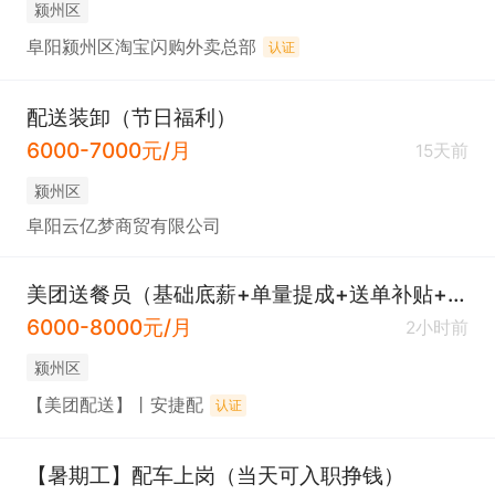
颍州区
阜阳颍州区淘宝闪购外卖总部
认证
配送装卸（节日福利）
6000-7000元/月
15天前
颍州区
阜阳云亿梦商贸有限公司
美团送餐员（基础底薪+单量提成+送单补贴+送单奖励）
6000-8000元/月
2小时前
颍州区
【美团配送】丨安捷配
认证
【暑期工】配车上岗（当天可入职挣钱）