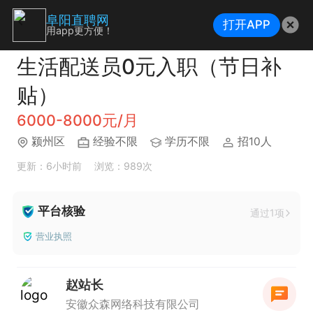
阜阳直聘网
打开APP
用app更方便！
生活配送员0元入职（节日补
贴）
6000-8000元/月
颍州区
经验不限
学历不限
招10人
更新：6小时前
浏览：989次
平台核验
通过1项
营业执照
赵站长
安徽众森网络科技有限公司