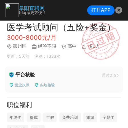
阜阳直聘网
打开APP
用app更方便！
医学考试顾问（五险+奖金）
3000-8000元/月
颍州区
经验不限
高中
招6人
更新：5天前
浏览：1333次
平台核验
通过2项
营业执照
实地核验
职位福利
年终奖
提成
年假
免费培训
旅游
全勤奖