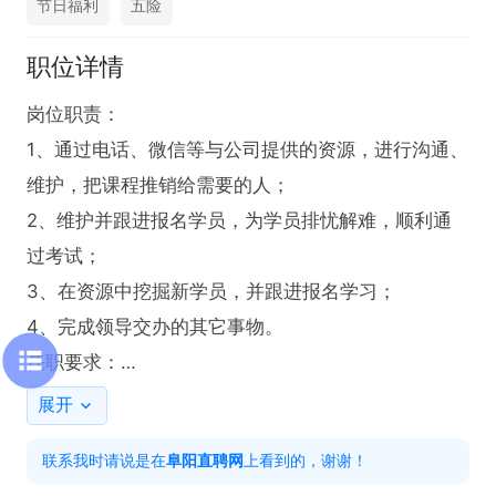
节日福利
五险
职位详情
岗位职责：

1、通过电话、微信等与公司提供的资源，进行沟通、
维护，把课程推销给需要的人；

2、维护并跟进报名学员，为学员排忧解难，顺利通
过考试；

3、在资源中挖掘新学员，并跟进报名学习；

4、完成领导交办的其它事物。

任职要求：

1、有很强的沟通能力，亲和力强；

展开
2、有责任，有担当，有C1驾照；

联系我时请说是在
阜阳直聘网
上看到的，谢谢！
3、医药相关专业者优先。
