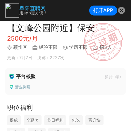
阜阳直聘网
打开APP
用app更方便！
【文峰公园附近】保安
2500元/月
颍州区
经验不限
学历不限
招3人
更新：7月7日
浏览：2227次
平台核验
通过1项
营业执照
职位福利
提成
全勤奖
节日福利
包吃
晋升快