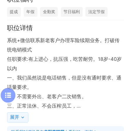
提成
年假
全勤奖
节日福利
法定节假
职位详情
系统+微信联系新老客户办理车险续期业务。打破传
统电销模式

任职要求:有上进心，抗压强，吃苦耐劳。18岁-40岁
以内

一、我们虽然说是电话销售，但是没有通时要求、通
话量要求。

二、不需要外出、老客户二次销售。

三、正常法休、不会压榨员工，

四、薪资福利:

展开
(1).薪资方面:底薪+提成+奖金+开单奖，新人3-5K，