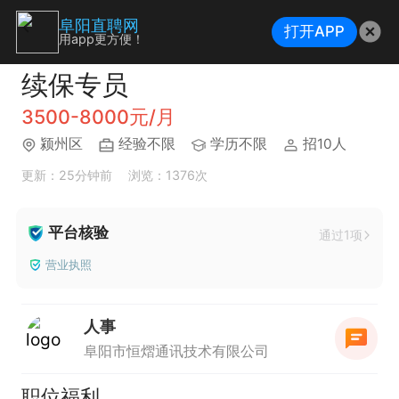
阜阳直聘网
打开APP
用app更方便！
续保专员
3500-8000元/月
颍州区
经验不限
学历不限
招10人
更新：25分钟前
浏览：1376次
平台核验
通过1项
营业执照
人事
阜阳市恒熠通讯技术有限公司
职位福利