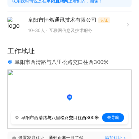
联系我时请说是在
阜阳直聘网
上看到的，谢谢！
目前半年以上员工平均收入8000+朝上

(2).福利方面:

阜阳市恒熠通讯技术有限公司
认证
1.每个月团建，聚餐

10-30人
互联网信息及技术服务
2.喜庆节日礼品，像端午中秋都有礼品哟，不定期下

午茶零食

工作地址
3.公司建立了完善的人才培训机制。

阜阳市西清路与八里松路交口往西300米
4.上午8:30-12:00下午13:25-18:00,不加班不加班不
加班
阜阳市西清路与八里松路交口往西300米
去导航
设置家庭住址，通勤距离一目了然
添加住址