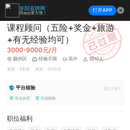
阜阳直聘网
打开APP
用app更方便！
课程顾问（五险+奖金+旅游
+有无经验均可）
3000-9000元/月
颍州区
经验不限
高中
招10人
更新：3天前
浏览：2515次
平台核验
通过2项
营业执照
实地核验
职位福利