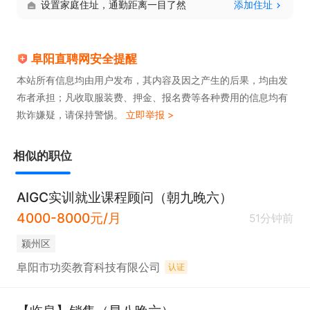
设置家庭住址，通勤距离一目了然
添加住址
4、节假日福利：每年春节、端午、中秋等重大节日
为所有员工发放丰厚节日礼金或礼品；

5、公司每年不定期团建；

阜阳直聘网安全提醒
6、完整的培训体系，提供多种带薪培训；

本站所有信息均由用户发布，其内容及因之产生的后果，均由发
布者承担；凡收取服装费、押金、报名费等各种费用的信息均有
7、带薪休假，春节期间，每位同事可享受带薪假；

欺诈嫌疑，请保持警惕。
立即举报 >
8、公司提供专人专位办公台，配备专人电脑，专人
工作手机，客户资源，数据，业务成单快。
相似的职位
AIGC实训就业课程顾问（朝九晚六）
4000-8000元/月
51分钟前
颍州区
阜阳市功奕教育科技有限公司
认证