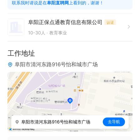
联系我时请说是在
阜阳直聘网
上看到的，谢谢！
2、口齿清晰，普通话流利，形象气质佳，具有亲和
力；

阜阳正保点通教育信息有限公司
认证
3、对销售工作有较高的热情；具备较强的学习能力
10-30人
教育事业
和优秀的沟通能力；

4、有电话销售工作经验者优先。

工作地址
晋升空间：医考拓展助理---医考拓展经理---医务拓
阜阳市清河东路916号怡和城市广场
展项目总

薪酬待遇：基本工资+绩效工资+业绩提成+奖金

上班时间：8：00-18：00，中午休息两小时，

福利待遇：

1、统一缴纳社保，享受法定节假日安排； 

2、年终奖+绩效奖金+全勤奖+工龄奖；

阜阳市清河东路916号怡和城市广场
去导航
3、生日福利：在你生日时为你送上精彩的生日祝
福；
