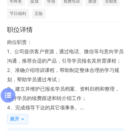
年终奖
提成
年假
免费培训
旅游
全勤奖
节日福利
五险
职位详情
岗位职责：

1、公司提供客户资源，通过电话、微信等与意向学员
沟通，推荐合适的产品，引导学员报名其所需课程；

2、准确介绍培训课程，帮助制定整体合理的学习规
划，帮助学员通过考试；

3、建立并维护已报名学员档案、资料归档和整理，
做好学员的续费跟进和转介绍工作；

4、完成领导下达的其它项事务。

任职要求：

展开
1、有C1驾照，能熟练运用计算机办公软件；
