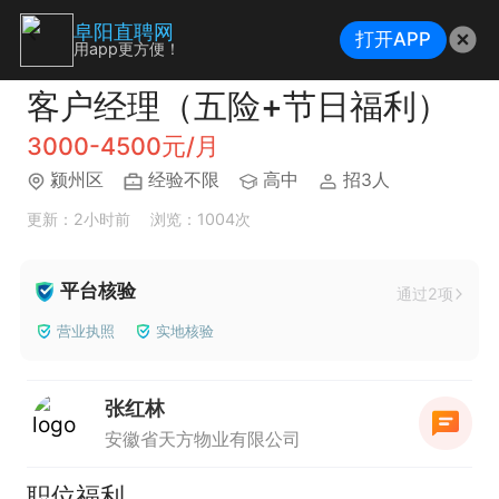
阜阳直聘网
打开APP
用app更方便！
客户经理（五险+节日福利）
3000-4500元/月
颍州区
经验不限
高中
招3人
更新：2小时前
浏览：1004次
平台核验
通过2项
营业执照
实地核验
张红林
安徽省天方物业有限公司
职位福利