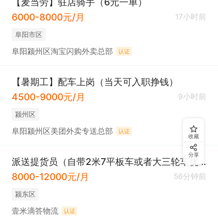
【麦当劳】驻店骑手（6元一单）
6000-8000元/月
17小时前
阜阳市区
阜阳颍州区淘宝闪购外卖总部
认证
【暑期工】配车上岗（当天可入职挣钱）
4500-9000元/月
9小时前
颍州区
阜阳颍州区美团外卖专送总部
认证
收藏
分享
派送提货员（自带2米7平板车或者大三轮车优先）
8000-12000元/月
56分钟前
颍东区
壹米滴答物流
认证