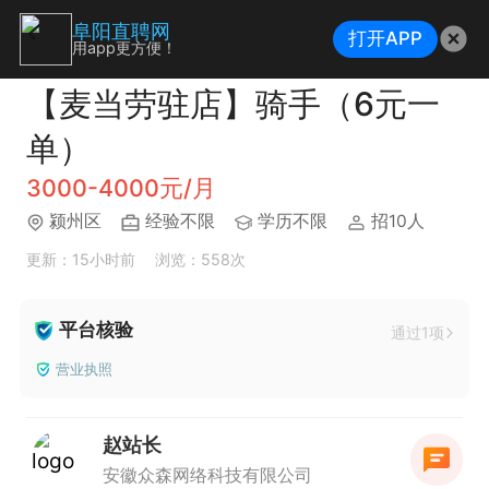
阜阳直聘网
打开APP
用app更方便！
【麦当劳驻店】骑手（6元一
单）
3000-4000元/月
颍州区
经验不限
学历不限
招10人
更新：15小时前
浏览：558次
平台核验
通过1项
营业执照
赵站长
安徽众森网络科技有限公司