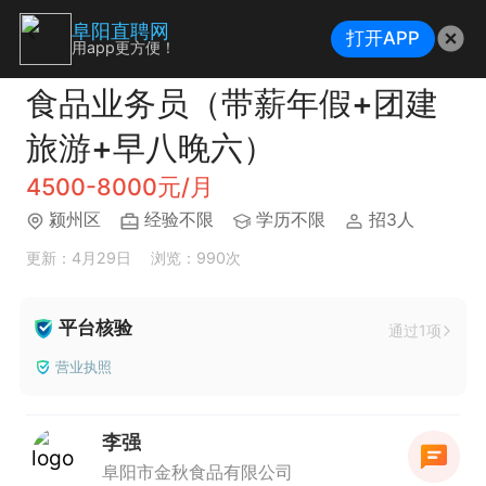
阜阳直聘网
打开APP
用app更方便！
食品业务员（带薪年假+团建
旅游+早八晚六）
4500-8000元/月
颍州区
经验不限
学历不限
招3人
更新：4月29日
浏览：990次
平台核验
通过1项
营业执照
李强
阜阳市金秋食品有限公司