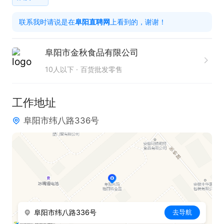
2、主要负责三区内超市送货，会开车；

联系我时请说是在
阜阳直聘网
上看到的，谢谢！
3、有相关工作经验优先。

福利待遇：带薪年假+团建旅游+早八晚六
阜阳市金秋食品有限公司
10人以下
百货批发零售
工作地址
阜阳市纬八路336号
阜阳市纬八路336号
去导航