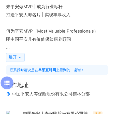
来平安做MVP | 成为行业标杆

打造平安人寿名片 | 实现丰厚收入

何为平安MVP（Most Valuable Professionals）

即中国平安具有价值保险康养顾问

任职要求

展开
●学历：大专及以上

联系我时请说是在
阜阳直聘网
上看到的，谢谢！
●工作经历要求

工作地址
有2年以上金融行业、销售、企业主、教师、房地
中国平安人寿保险股份有限公司德林分部
产、医疗、互联网等行业从业者优先

●其他

中国平安人寿保险股份有限公司德林分部
认证