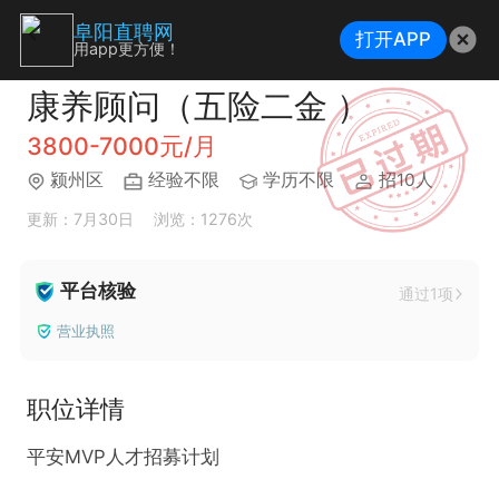
阜阳直聘网
打开APP
用app更方便！
康养顾问（五险二金 ）
3800-7000元/月
颍州区
经验不限
学历不限
招10人
更新：7月30日
浏览：1276次
平台核验
通过1项
营业执照
职位详情
平安MVP人才招募计划
