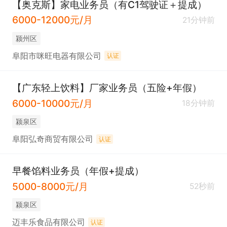
【奥克斯】家电业务员（有C1驾驶证＋提成）
6000-12000元/月
21分钟前
科技赋能

颍州区
利用数字化工具为你赋能招募、训练、服务等场景

阜阳市咪旺电器有限公司
认证
培训支持

【广东轻上饮料】厂家业务员（五险+年假）
全职涯培训体系，帮你提升个人营销、团队管理能力

6000-10000元/月
18分钟前
颍泉区
●全流程为你转型护航 更放心

阜阳弘奇商贸有限公司
认证
给你加入的底气

早餐馅料业务员（年假+提成）
从加入到长期发展的不同阶段，支持多种津贴保障，
5000-8000元/月
52秒前
全流程守护你的转行发展梦想

颍泉区
迈丰乐食品有限公司
认证
给你成功的勇气
