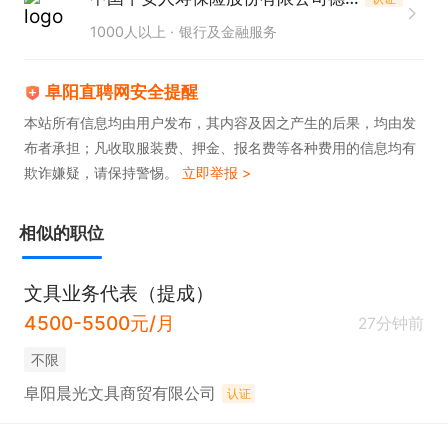
良好心理素质、沟通能力；

1000人以上
银行及金融服务
勇于挑战、追求成功的企图心；

良好的道德操守，诚信、自律

阜阳直聘网安全提醒
本站所有信息均由用户发布，其内容及因之产生的后果，均由发
布者承担；凡收取服装费、押金、报名费等各种费用的信息均有
●全方位提供MVP支持 更专业

欺诈嫌疑，请保持警惕。
立即举报 >
在这里发现更专业、更全面的自己！期待与你见证，
职涯的华丽蜕变！

相似的职位
集团优势

文具业务代表（提成）
平安“金融+医疗健康生态圈，

4500-5500元/月
27分钟前
为你提供获客销售等场景

不限
阜阳晨光文具商贸有限公司
认证
产品优势

全新“保险+服务”产品体系，帮你满足客户多元需求
