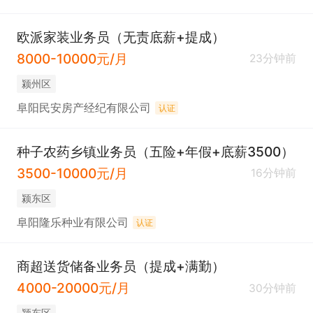
入门培训助你快速起步；定制化进阶培训助你迈向卓
欧派家装业务员（无责底薪+提成）
越

8000-10000元/月
23分钟前
颍州区
给你拓客的场景

配置沉浸式养老、健康多种销售体验场景，助力高端
阜阳民安房产经纪有限公司
认证
客户轻松开发

种子农药乡镇业务员（五险+年假+底薪3500）
3500-10000元/月
16分钟前
给你舒适的氛围

配有舒适的办公环境、优秀的事业伙伴，助你成为更
颍东区
优秀的自己

阜阳隆乐种业有限公司
认证
给你足够的保障

商超送货储备业务员（提成+满勤）
4000-20000元/月
享有意外险、医疗险、定期寿险、个人养老公积金、
30分钟前
养老补贴、长期服务奖等福利待遇，助你实现终身事
颍东区