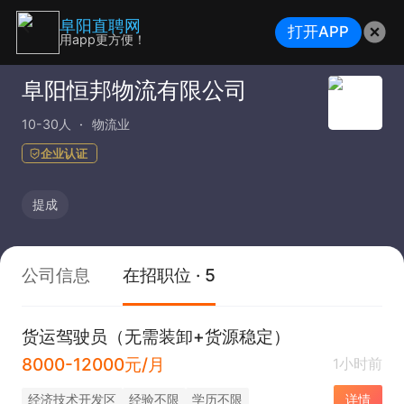
阜阳直聘网
打开APP
用app更方便！
阜阳恒邦物流有限公司
10-30人
物流业
企业认证
提成
公司信息
在招职位 · 5
货运驾驶员（无需装卸+货源稳定）
8000-12000元/月
1小时前
经济技术开发区
经验不限
学历不限
详情