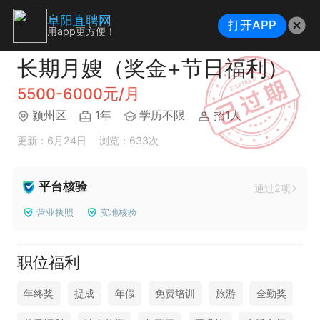
阜阳直聘网
打开APP
用app更方便！
长期月嫂（奖金+节日福利）
5500-6000元/月
颍州区
1年
学历不限
招1人
更新：6月24日
浏览：633次
平台核验
通过2项
营业执照
实地核验
职位福利
年终奖
提成
年假
免费培训
旅游
全勤奖