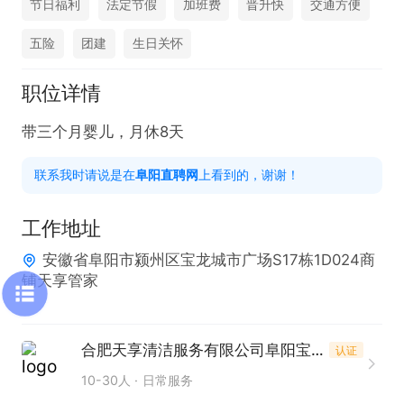
节日福利
法定节假
加班费
晋升快
交通方便
五险
团建
生日关怀
职位详情
带三个月婴儿，月休8天
联系我时请说是在
阜阳直聘网
上看到的，谢谢！
工作地址
安徽省阜阳市颍州区宝龙城市广场S17栋1D024商
铺天享管家
合肥天享清洁服务有限公司阜阳宝龙分公司
认证
10-30人
日常服务