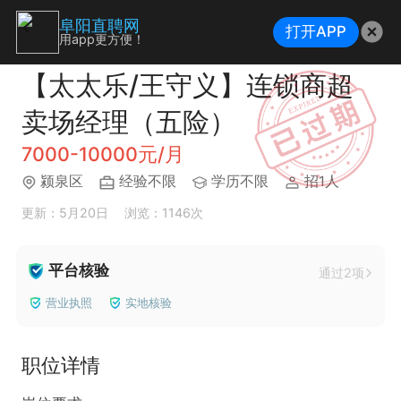
阜阳直聘网
打开APP
用app更方便！
【太太乐/王守义】连锁商超
卖场经理（五险）
7000-10000元/月
颍泉区
经验不限
学历不限
招1人
更新：5月20日
浏览：1146次
平台核验
通过2项
营业执照
实地核验
职位详情