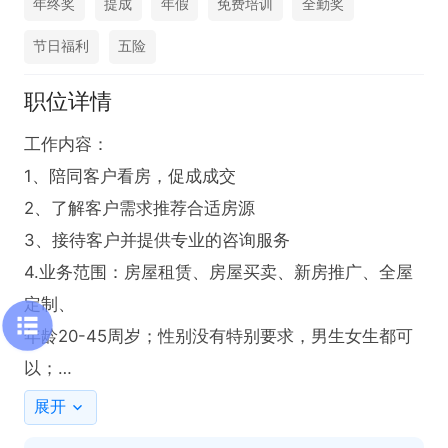
年终奖
提成
年假
免费培训
全勤奖
节日福利
五险
职位详情
工作内容：

1、陪同客户看房，促成成交

2、了解客户需求推荐合适房源

3、接待客户并提供专业的咨询服务

4.业务范围：房屋租赁、房屋买卖、新房推广、全屋
定制、

年龄20-45周岁；性别没有特别要求，男生女生都可
以；

工资每月12号按时发放，绝不拖欠一分钱；

展开
退伍军人和有行业经验者可优先；无经验有老人一对