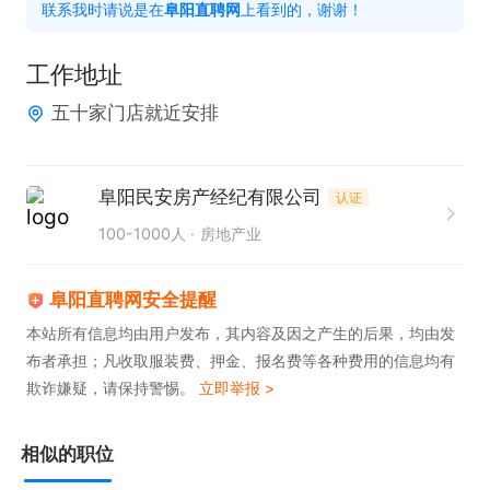
联系我时请说是在
阜阳直聘网
上看到的，谢谢！
一带教 快速上手

工作时间：

工作地址
周一至周六早8:30-12:00；晚14:30-19:00；

五十家门店就近安排
时间自由可接送小孩 阜阳多个门店 工作地点可就近
安排；

【晋升通道】

阜阳民安房产经纪有限公司
认证
初级经纪人~高级经纪人~储备店经理~店经理~区域
100-1000人
房地产业
总监-销售部总监（没有空降兵纯内部晋升）

有意者直接投递简历或电话联系
阜阳直聘网安全提醒
本站所有信息均由用户发布，其内容及因之产生的后果，均由发
布者承担；凡收取服装费、押金、报名费等各种费用的信息均有
欺诈嫌疑，请保持警惕。
立即举报 >
相似的职位