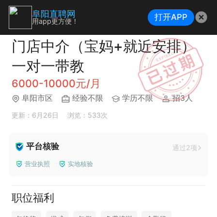
阜阳直聘网
打开APP
用app更方便！
门店中介（宝妈+就近安排）
一对一带教
6000-10000元/月
阜阳市区
经验不限
学历不限
招3人
更新：6月26日
浏览：533次
平台核验
通过2项
营业执照
实地核验
职位福利