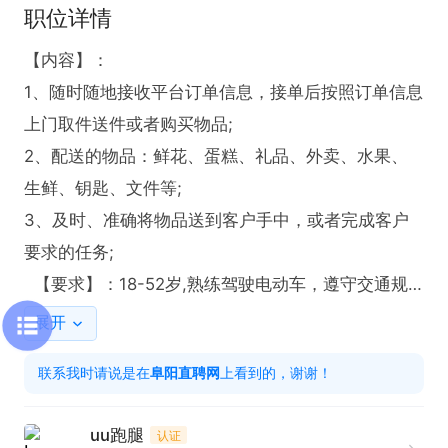
职位详情
【内容】：

1、随时随地接收平台订单信息，接单后按照订单信息
上门取件送件或者购买物品;

2、配送的物品：鲜花、蛋糕、礼品、外卖、水果、
生鲜、钥匙、文件等;

3、及时、准确将物品送到客户手中，或者完成客户
要求的任务;

  【要求】：18-52岁,熟练驾驶电动车，遵守交通规
则；会操控智能手机

展开
  【其他】：

联系我时请说是在
阜阳直聘网
上看到的，谢谢！
1，自己做老板自己赚钱，多劳多得

2，有无经验皆可。
uu跑腿
认证