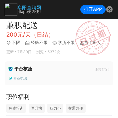
阜阳直聘网
打开APP
用app更方便！
兼职配送
200元/天（日结）
不限
经验不限
学历不限
招100人
更新：7月30日
浏览：5372次
平台核验
通过1项
营业执照
职位福利
免费培训
晋升快
压力小
交通方便