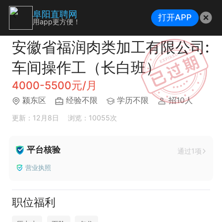
阜阳直聘网
打开APP
用app更方便！
安徽省福润肉类加工有限公司:
车间操作工（长白班）
4000-5500元/月
颍东区
经验不限
学历不限
招10人
更新：12月8日
浏览：10055次
平台核验
通过1项
营业执照
职位福利