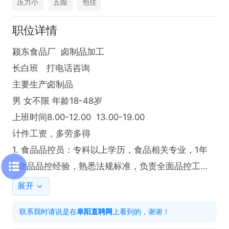
压力小
五险
包住
职位详情
颍东食品厂  卤制品加工

长白班   打电话咨询

主要生产卤制品

男 女不限 年龄18-48岁

上班时间8.00-12.00  13.00-19.00 

计件工资，多劳多得

1. 食品品控员：专科以上学历，食品相关专业，1年
+食品品控经验，熟悉法规标准，负责全面品控工
作，薪资面谈.

展开
2. 普工：初中及以上学历，负责食品生产、包装，计
联系我时请说是在
阜阳直聘网
上看到的，谢谢！
件工资。
