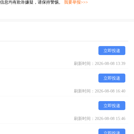
的信息均有欺诈嫌疑，请保持警惕。
我要举报>>>
立即投递
刷新时间：2026-08-08 13:39
立即投递
刷新时间：2026-08-08 16:40
立即投递
刷新时间：2026-08-08 15:46
立即投递