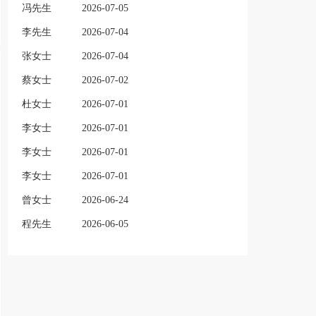
冯先生
2026-07-05
李先生
2026-07-04
张女士
2026-07-04
蔡女士
2026-07-02
杜女士
2026-07-01
李女士
2026-07-01
李女士
2026-07-01
李女士
2026-07-01
曾女士
2026-06-24
程先生
2026-06-05