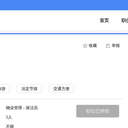
首页
职
收藏
举报
旅游
法定节假
交通方便
物业管理 - 保洁员
职位已停招
5人
不限