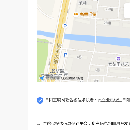
阜阳直聘网敬告各位求职者：此企业已经过阜
1、本站仅提供信息储存平台，所有信息均由用户发