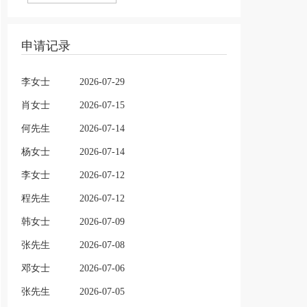
申请记录
李女士
2026-07-29
肖女士
2026-07-15
何先生
2026-07-14
杨女士
2026-07-14
李女士
2026-07-12
程先生
2026-07-12
韩女士
2026-07-09
张先生
2026-07-08
邓女士
2026-07-06
张先生
2026-07-05