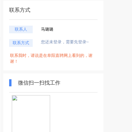
联系方式
联系人
马璐璐
您还未登录，需要先登录~
联系方式
联系我时，请说是在阜阳直聘网上看到的，谢
谢！
微信扫一扫找工作