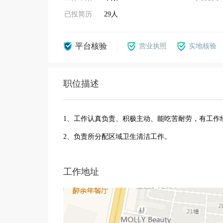
已投简历
29人
平台核验
营业执照
实地核验
职位描述
1、工作认真负责、积极主动、能吃苦耐劳，有工作
2、负责所分配区域卫生清洁工作。
工作地址