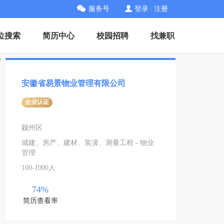
服务号
登录
|
注册
位搜索
简历中心
校园招聘
找兼职
安徽省易景物业管理有限公司
企业认证
颍州区
城建、房产、建材、装潢、测量工程 - 物业
管理
100-1000人
74%
简历查看率