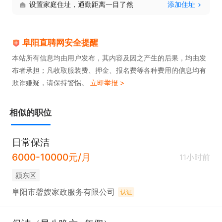
设置家庭住址，通勤距离一目了然
添加住址
薪资福利

1. 薪资结构：工资3000元+业绩提成；

阜阳直聘网安全提醒
2. 休息制度：享受国家法定节假日正常休假；

本站所有信息均由用户发布，其内容及因之产生的后果，均由发
布者承担；凡收取服装费、押金、报名费等各种费用的信息均有
3. 社保保障：入职3-6个月后，为符合要求员工缴纳
欺诈嫌疑，请保持警惕。
立即举报 >
社保，保障员工权益；

4. 团队氛围：公司为年轻团队，工作氛围融洽、无勾
相似的职位
心斗角，管理人性化；

5. 发展前景：正规一站式直营家政公司，业务涵盖保
日常保洁
洁、清洗、综合维修、家政全板块，公司发展稳定，
6000-10000元/月
11小时前
行业前景广阔，员工有清晰的长期发展空间。
颍东区
阜阳市馨嫂家政服务有限公司
认证