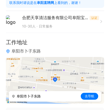
联系我时请说是在
阜阳直聘网
上看到的，谢谢！
4. 服从公司保洁部工作安排，按时上门完成保洁订
单，做好工作记录，确保服务流程规范、高效。

合肥天享清洁服务有限公司阜阳宝龙分公司
认证
5. 配合公司定期服务培训与技能考核，不断提升保洁
10-30人
日常服务
专业技能与服务水平。

工作地址
任职要求

阜阳市卜子东路
1. 身体健康，无不良嗜好，做事细心、踏实肯干、责
任心强。

2. 有无保洁工作经验均可，公司提供免费专业岗前培
训，新手也可快速上手。

3. 具备良好的服务意识，性格随和，沟通顺畅，能遵
守公司各项规章制度。

阜阳市卜子东路
去导航
4. 能接受入户服务形式，遵守直营服务管理要求，工
作积极主动，具备团队协作精神。
