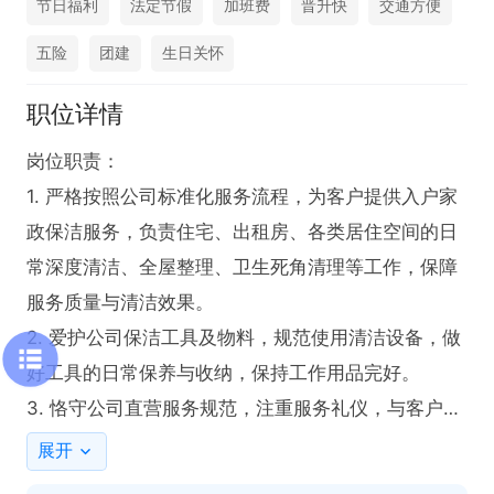
节日福利
法定节假
加班费
晋升快
交通方便
五险
团建
生日关怀
职位详情
岗位职责：

1. 严格按照公司标准化服务流程，为客户提供入户家
政保洁服务，负责住宅、出租房、各类居住空间的日
常深度清洁、全屋整理、卫生死角清理等工作，保障
服务质量与清洁效果。

2. 爱护公司保洁工具及物料，规范使用清洁设备，做
好工具的日常保养与收纳，保持工作用品完好。

3. 恪守公司直营服务规范，注重服务礼仪，与客户友
好沟通，耐心响应客户合理清洁需求，维护公司品牌
展开
形象。
