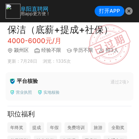
阜阳直聘网
打开APP
用app更方便！
保洁（底薪+提成+社保）
4000-6000元/月
颍州区
经验不限
学历不限
招3人
更新：7月28日
浏览：1335次
平台核验
通过2项
营业执照
实地核验
职位福利
年终奖
提成
年假
免费培训
旅游
全勤奖